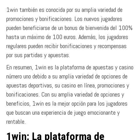
1win también es conocida por su amplia variedad de
promociones y bonificaciones. Los nuevos jugadores
pueden beneficiarse de un bonus de bienvenida del 100%
hasta un máximo de 100 euros. Además, los jugadores
regulares pueden recibir bonificaciones y recompensas
por sus partidas y apuestas.
En resumen, 1win es la plataforma de apuestas y casino
número uno debido a su amplia variedad de opciones de
apuestas deportivas, su casino en línea, promociones y
bonificaciones. Con su amplia variedad de opciones y
beneficios, 1win es la mejor opción para los jugadores
que buscan una experiencia de juego emocionante y
rentable.
1win: La plataforma de