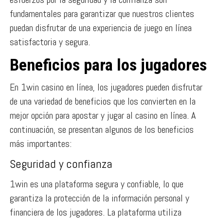
fundamentales para garantizar que nuestros clientes
puedan disfrutar de una experiencia de juego en línea
satisfactoria y segura.
Beneficios para los jugadores
En 1win casino en línea, los jugadores pueden disfrutar
de una variedad de beneficios que los convierten en la
mejor opción para apostar y jugar al casino en línea. A
continuación, se presentan algunos de los beneficios
más importantes:
Seguridad y confianza
1win es una plataforma segura y confiable, lo que
garantiza la protección de la información personal y
financiera de los jugadores. La plataforma utiliza