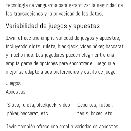
tecnología de vanguardia para garantizar la seguridad de
las transacciones y la privacidad de los datos.
Variabilidad de juegos y apuestas
1win ofrece una amplia variedad de juegos y apuestas,
incluyendo slots, ruleta, blackjack, video póker, baccarat
y mucho más. Los jugadores pueden elegir entre una
amplia gama de opciones para encontrar el juego que
mejor se adapte a sus preferencias y estilo de juego.
Juegos
Apuestas
Slots, ruleta, blackjack, video
Deportes, fútbol,
póker, baccarat, etc.
tenis, boxeo, etc.
1win también ofrece una amplia variedad de apuestas