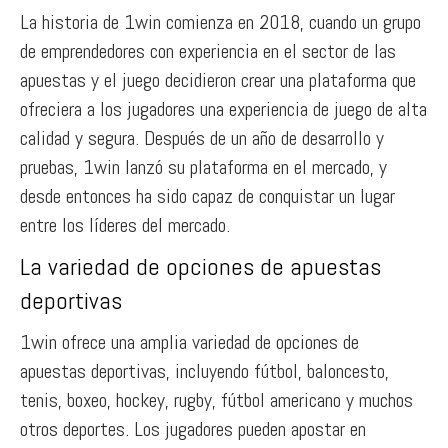
La historia de 1win comienza en 2018, cuando un grupo
de emprendedores con experiencia en el sector de las
apuestas y el juego decidieron crear una plataforma que
ofreciera a los jugadores una experiencia de juego de alta
calidad y segura. Después de un año de desarrollo y
pruebas, 1win lanzó su plataforma en el mercado, y
desde entonces ha sido capaz de conquistar un lugar
entre los líderes del mercado.
La variedad de opciones de apuestas
deportivas
1win ofrece una amplia variedad de opciones de
apuestas deportivas, incluyendo fútbol, baloncesto,
tenis, boxeo, hockey, rugby, fútbol americano y muchos
otros deportes. Los jugadores pueden apostar en