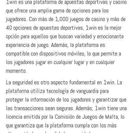
1win es una plataforma de apuestas deportivas y casino
que ofrece una amplia gama de opciones para los
jugadores. Con más de 1,000 juegos de casino y más de
40 opciones de apuestas deportivas, 1win es la mejor
opción para aquellos que buscan variedad y emocionante
experiencia de juego. Además, la plataforma es
compatible con dispositivos móviles, lo que permite a
los jugadores jugar en cualquier lugar y en cualquier
momento.
La seguridad es otro aspecto fundamental en 1win. La
plataforma utiliza tecnología de vanguardia para
proteger la información de los jugadores y garantizar que
las transacciones sean seguras. Además, 1win tiene una
licencia emitida por la Comisión de Juegos de Malta, lo
que garantiza que la plataforma cumpla con los más