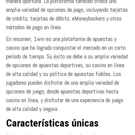
manera oportuna. La plataforma también ofrece una
amplia variedad de opciones de pago, incluyendo tarjetas
de crédito, tarjetas de débito, eMoneybookers y otros
métodos de pago en línea.
En resumen, 1win es una plataforma de apuestas y
casino que ha logrado conquistar el mercado en un corto
período de tiempo. Su éxito se debe a su amplia variedad
de opciones de apuestas deportivas, su casino en línea
de alta calidad y su política de apuestas fiables. Los
jugadores pueden disfrutar de una amplia variedad de
opciones de juego, desde apuestas deportivas hasta
casino en línea, y disfrutar de una experiencia de juego
de alta calidad y segura.
Características únicas