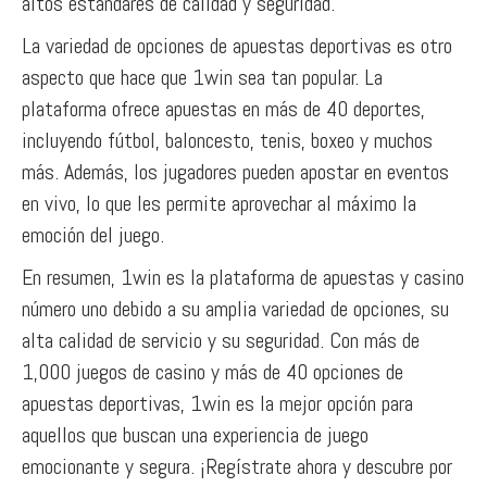
altos estándares de calidad y seguridad.
La variedad de opciones de apuestas deportivas es otro
aspecto que hace que 1win sea tan popular. La
plataforma ofrece apuestas en más de 40 deportes,
incluyendo fútbol, baloncesto, tenis, boxeo y muchos
más. Además, los jugadores pueden apostar en eventos
en vivo, lo que les permite aprovechar al máximo la
emoción del juego.
En resumen, 1win es la plataforma de apuestas y casino
número uno debido a su amplia variedad de opciones, su
alta calidad de servicio y su seguridad. Con más de
1,000 juegos de casino y más de 40 opciones de
apuestas deportivas, 1win es la mejor opción para
aquellos que buscan una experiencia de juego
emocionante y segura. ¡Regístrate ahora y descubre por