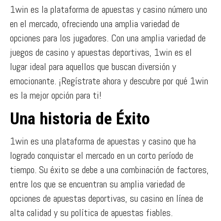
1win es la plataforma de apuestas y casino número uno
en el mercado, ofreciendo una amplia variedad de
opciones para los jugadores. Con una amplia variedad de
juegos de casino y apuestas deportivas, 1win es el
lugar ideal para aquellos que buscan diversión y
emocionante. ¡Regístrate ahora y descubre por qué 1win
es la mejor opción para ti!
Una historia de Éxito
1win es una plataforma de apuestas y casino que ha
logrado conquistar el mercado en un corto período de
tiempo. Su éxito se debe a una combinación de factores,
entre los que se encuentran su amplia variedad de
opciones de apuestas deportivas, su casino en línea de
alta calidad y su política de apuestas fiables.