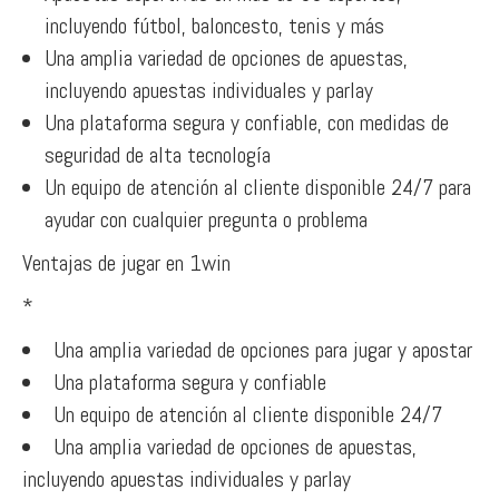
incluyendo fútbol, baloncesto, tenis y más
Una amplia variedad de opciones de apuestas,
incluyendo apuestas individuales y parlay
Una plataforma segura y confiable, con medidas de
seguridad de alta tecnología
Un equipo de atención al cliente disponible 24/7 para
ayudar con cualquier pregunta o problema
Ventajas de jugar en 1win
*
Una amplia variedad de opciones para jugar y apostar
Una plataforma segura y confiable
Un equipo de atención al cliente disponible 24/7
Una amplia variedad de opciones de apuestas,
incluyendo apuestas individuales y parlay