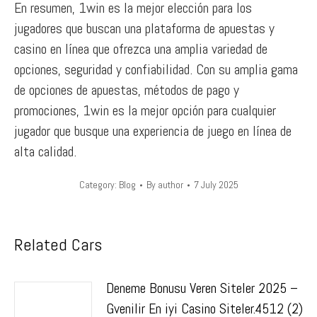
En resumen, 1win es la mejor elección para los
jugadores que buscan una plataforma de apuestas y
casino en línea que ofrezca una amplia variedad de
opciones, seguridad y confiabilidad. Con su amplia gama
de opciones de apuestas, métodos de pago y
promociones, 1win es la mejor opción para cualquier
jugador que busque una experiencia de juego en línea de
alta calidad.
Category:
Blog
By
author
7 July 2025
Related Cars
Deneme Bonusu Veren Siteler 2025 –
Gvenilir En iyi Casino Siteler.4512 (2)