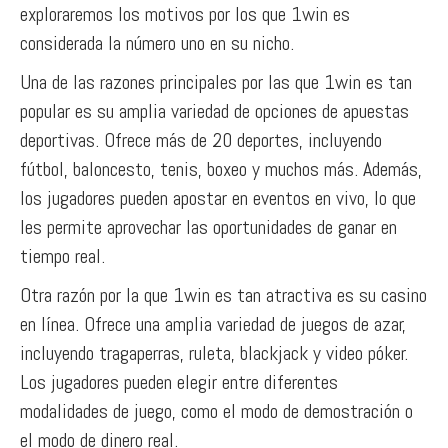
exploraremos los motivos por los que 1win es
considerada la número uno en su nicho.
Una de las razones principales por las que 1win es tan
popular es su amplia variedad de opciones de apuestas
deportivas. Ofrece más de 20 deportes, incluyendo
fútbol, baloncesto, tenis, boxeo y muchos más. Además,
los jugadores pueden apostar en eventos en vivo, lo que
les permite aprovechar las oportunidades de ganar en
tiempo real.
Otra razón por la que 1win es tan atractiva es su casino
en línea. Ofrece una amplia variedad de juegos de azar,
incluyendo tragaperras, ruleta, blackjack y video póker.
Los jugadores pueden elegir entre diferentes
modalidades de juego, como el modo de demostración o
el modo de dinero real.