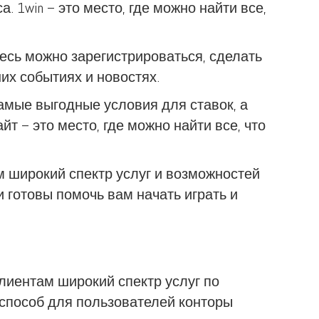
. 1win – это место, где можно найти все,
десь можно зарегистрироваться, сделать
их событиях и новостях.
самые выгодные условия для ставок, а
т – это место, где можно найти все, что
м широкий спектр услуг и возможностей
и готовы помочь вам начать играть и
клиентам широкий спектр услуг по
 способ для пользователей конторы