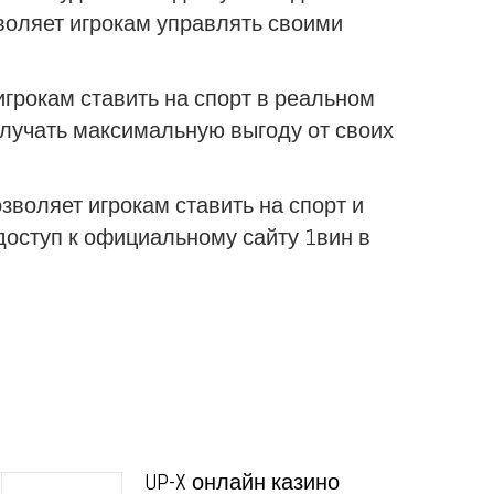
озволяет игрокам управлять своими
игрокам ставить на спорт в реальном
олучать максимальную выгоду от своих
воляет игрокам ставить на спорт и
 доступ к официальному сайту 1вин в
UP-X онлайн казино