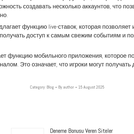
зможность создавать несколько аккаунтов, что п
но.
лагает функцию live-ставок, которая позволяет 
ут получать доступ к самым свежим событиям и п
т функцию мобильного приложения, которое поз
налом. Это означает, что игроки могут получать
Category:
Blog
By
author
15 August 2025
Deneme Bonusu Veren Siteler