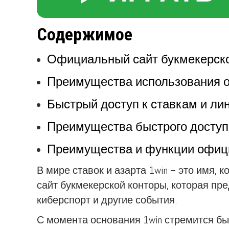
Содержимое
Официальный сайт букмекерско
Преимущества использования о
Быстрый доступ к ставкам и ли
Преимущества быстрого доступ
Преимущества и функции офици
В мире ставок и азарта 1win – это имя,
сайт букмекерской конторы, которая пре
киберспорт и другие события.
С момента основания 1win стремится б