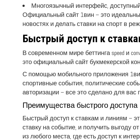
Многоязычный интерфейс, доступный 
Официальный сайт 1вин – это идеальны
новостях и делать ставки на спорт в ре
Быстрый доступ к ставка
В современном мире беттинга speed и co
это официальный сайт букмекерской кон
С помощью мобильного приложения 1вин 
спортивные события, политические собы
авторизации – все это сделано для вас
Преимущества быстрого доступа
Быстрый доступ к ставкам и линиям – эт
ставку на событие, и получить выгоду о
из любого места, где есть доступ к интер