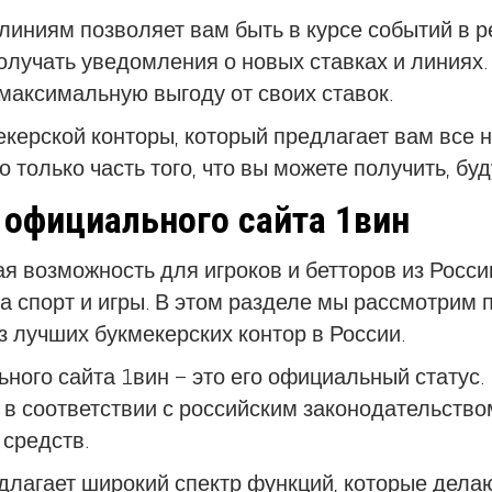
и линиям позволяет вам быть в курсе событий в 
олучать уведомления о новых ставках и линиях.
аксимальную выгоду от своих ставок.
керской конторы, который предлагает вам все 
 только часть того, что вы можете получить, бу
официального сайта 1вин
 возможность для игроков и бетторов из России
на спорт и игры. В этом разделе мы рассмотрим
з лучших букмекерских контор в России.
ого сайта 1вин – это его официальный статус.
 в соответствии с российским законодательством.
 средств.
длагает широкий спектр функций, которые дела