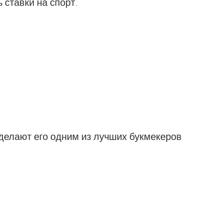
 ставки на спорт.
делают его одним из лучших букмекеров