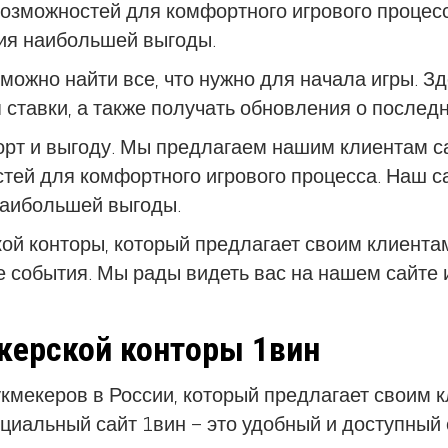
возможностей для комфортного игрового процесса
ния наибольшей выгоды.
 можно найти все, что нужно для начала игры. З
 ставки, а также получать обновления о последн
мфорт и выгоду. Мы предлагаем нашим клиентам 
тей для комфортного игрового процесса. Наш сай
наибольшей выгоды.
кой конторы, который предлагает своим клиента
ие события. Мы рады видеть вас на нашем сайте 
керской конторы 1вин
укмекеров в России, который предлагает своим 
ициальный сайт 1вин – это удобный и доступный