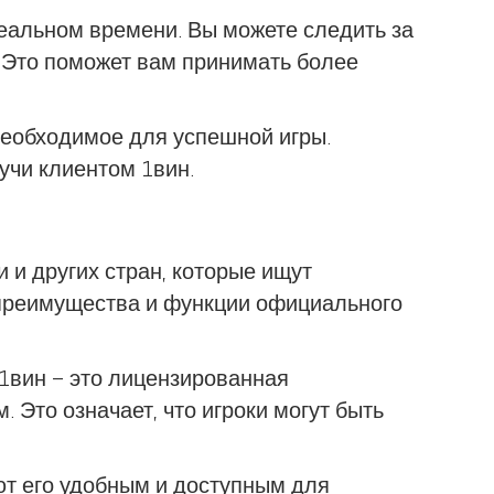
реальном времени. Вы можете следить за
 Это поможет вам принимать более
необходимое для успешной игры.
дучи клиентом 1вин.
 и других стран, которые ищут
 преимущества и функции официального
 1вин – это лицензированная
 Это означает, что игроки могут быть
ют его удобным и доступным для