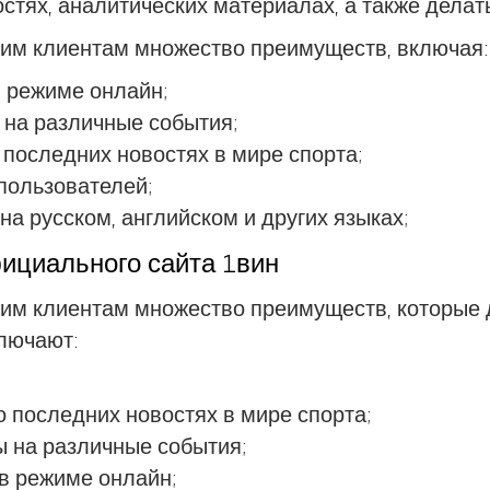
тях, аналитических материалах, а также делать
им клиентам множество преимуществ, включая:
в режиме онлайн;
 на различные события;
последних новостях в мире спорта;
пользователей;
а русском, английском и других языках;
ициального сайта 1вин
им клиентам множество преимуществ, которые 
лючают:
 последних новостях в мире спорта;
 на различные события;
 в режиме онлайн;