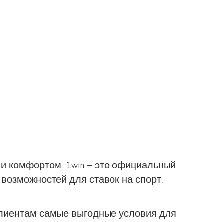
й и комфортом. 1win – это официальный
 возможностей для ставок на спорт,
клиентам самые выгодные условия для