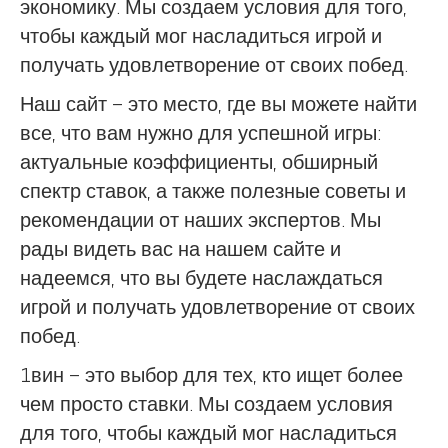
экономику. Мы создаем условия для того,
чтобы каждый мог насладиться игрой и
получать удовлетворение от своих побед.
Наш сайт – это место, где вы можете найти
все, что вам нужно для успешной игры:
актуальные коэффициенты, обширный
спектр ставок, а также полезные советы и
рекомендации от наших экспертов. Мы
рады видеть вас на нашем сайте и
надеемся, что вы будете наслаждаться
игрой и получать удовлетворение от своих
побед.
1вин – это выбор для тех, кто ищет более
чем просто ставки. Мы создаем условия
для того, чтобы каждый мог насладиться