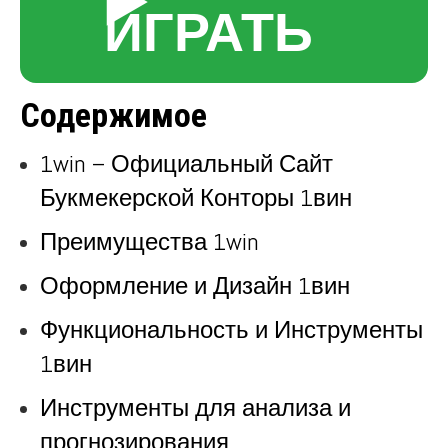
▶️
ИГРАТЬ
Содержимое
1win – Официальный Сайт
Букмекерской Конторы 1вин
Преимущества 1win
Оформление и Дизайн 1вин
Функциональность и Инструменты
1вин
Инструменты для анализа и
прогнозирования