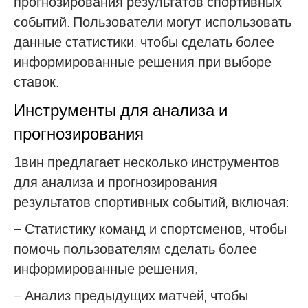
прогнозирования результатов спортивных
событий. Пользователи могут использовать
данные статистики, чтобы сделать более
информированные решения при выборе
ставок.
Инструменты для анализа и
прогнозирования
1вин предлагает несколько инструментов
для анализа и прогнозирования
результатов спортивных событий, включая:
– Статистику команд и спортсменов, чтобы
помочь пользователям сделать более
информированные решения;
– Анализ предыдущих матчей, чтобы