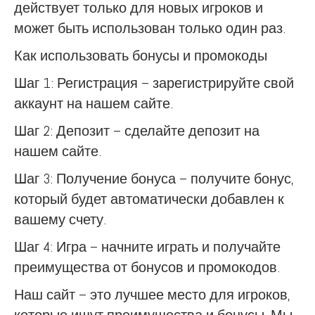
действует только для новых игроков и
может быть использован только один раз.
Как использовать бонусы и промокоды
Шаг 1: Регистрация – зарегистрируйте свой
аккаунт на нашем сайте.
Шаг 2: Депозит – сделайте депозит на
нашем сайте.
Шаг 3: Получение бонуса – получите бонус,
который будет автоматически добавлен к
вашему счету.
Шаг 4: Игра – начните играть и получайте
преимущества от бонусов и промокодов.
Наш сайт – это лучшее место для игроков,