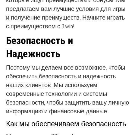
которые ищут преимущества и бонусы. Мы
предлагаем вам лучшие условия для игры
и получение преимуществ. Начните играть
с преимуществом с 1win!
Безопасность и
Надежность
Поэтому мы делаем все возможное, чтобы
обеспечить безопасность и надежность
наших клиентов. Мы используем
современные технологии и системы
безопасности, чтобы защитить вашу личную
информацию и финансовые данные.
Как мы обеспечиваем безопасность