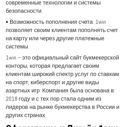
современные технологии и системы
безопасности.
• Возможность пополнения счета: 1win
позволяет своим клиентам пополнять счет
на карту или через другие платежные
системы.
1win – это официальный сайт букмекерской
конторы, которая предлагает своим
клиентам широкий спектр услуг по ставкам
на спорт, киберспорт и другие виды
азартных игр. Компания была основана в
2018 году и с тех пор стала одним из
лидеров на рынке букмекерства в России и
других странах.