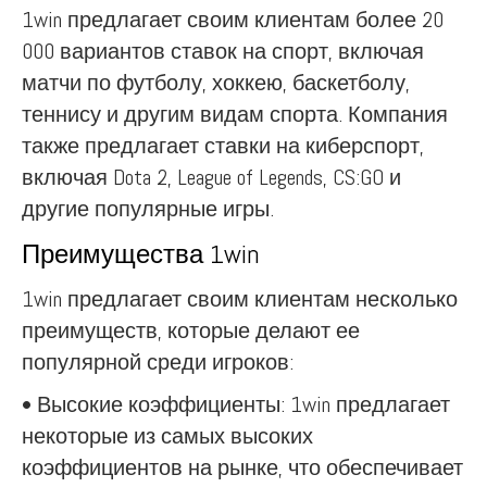
1win предлагает своим клиентам более 20
000 вариантов ставок на спорт, включая
матчи по футболу, хоккею, баскетболу,
теннису и другим видам спорта. Компания
также предлагает ставки на киберспорт,
включая Dota 2, League of Legends, CS:GO и
другие популярные игры.
Преимущества 1win
1win предлагает своим клиентам несколько
преимуществ, которые делают ее
популярной среди игроков:
• Высокие коэффициенты: 1win предлагает
некоторые из самых высоких
коэффициентов на рынке, что обеспечивает