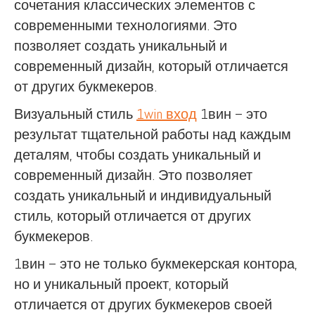
сочетания классических элементов с
современными технологиями. Это
позволяет создать уникальный и
современный дизайн, который отличается
от других букмекеров.
Визуальный стиль
1win вход
1вин – это
результат тщательной работы над каждым
деталям, чтобы создать уникальный и
современный дизайн. Это позволяет
создать уникальный и индивидуальный
стиль, который отличается от других
букмекеров.
1вин – это не только букмекерская контора,
но и уникальный проект, который
отличается от других букмекеров своей