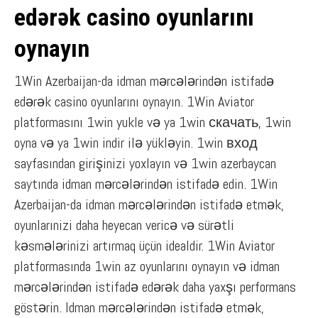
edərək casino oyunlarını
oynayın
1Win Azerbaijan-da idman mərcələrindən istifadə
edərək casino oyunlarını oynayın. 1Win Aviator
platformasını 1win yukle və ya 1win скачать, 1win
oyna və ya 1win indir ilə yükləyin. 1win вход
sayfasından girişinizi yoxlayın və 1win azerbaycan
saytında idman mərcələrindən istifadə edin. 1Win
Azerbaijan-da idman mərcələrindən istifadə etmək,
oyunlarınizi daha heyecan vericə və sürətli
kəsmələrinizi artırmaq üçün idealdir. 1Win Aviator
platformasında 1win az oyunlarını oynayın və idman
mərcələrindən istifadə edərək daha yaxşı performans
göstərin. Idman mərcələrindən istifadə etmək,