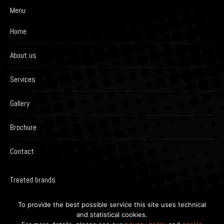
Menu
Home
About us
Services
Gallery
Brochure
Contact
Treated brands
To provide the best possible service this site uses technical
and statistical cookies.