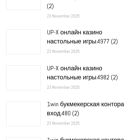
(2)
23 November 2025
UP-X онлайн казино
настольные игры.4977 (2)
23 November 2025
UP-X онлайн казино
настольные игры.4982 (2)
23 November 2025
1win букмекерская контора
вход.480 (2)
23 November 2025